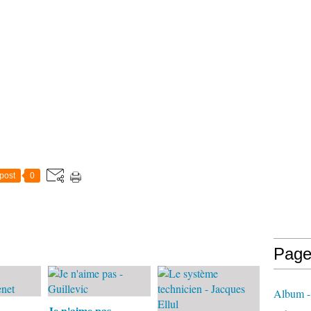
post
0
Page
Album -
Je n'aime pas -