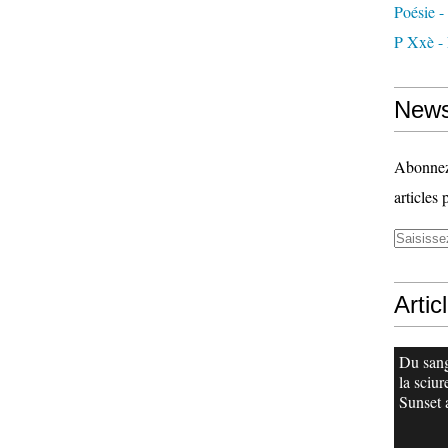
Poésie -
P Xxè -
News
Abonnez-
articles 
Artic
Du san
la sciur
Sunset 