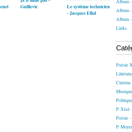
Album -
enet
Guillevic
Le système technicien
Album -
- Jacques Ellul
Album -
Links
Caté
Poésie 
Littératu
Cinéma
Musiqu
Politiqu
P. Xixè
Poésie -
P. Moye