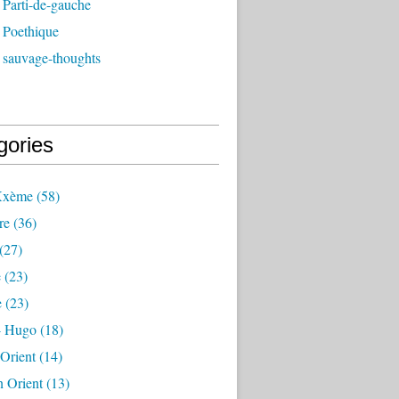
 Parti-de-gauche
 Poethique
 sauvage-thoughts
gories
Xxème
(58)
re
(36)
(27)
e
(23)
e
(23)
 - Hugo
(18)
 Orient
(14)
n Orient
(13)