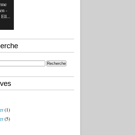
tème
en -
Ell...
erche
ives
er
(1)
er
(5)