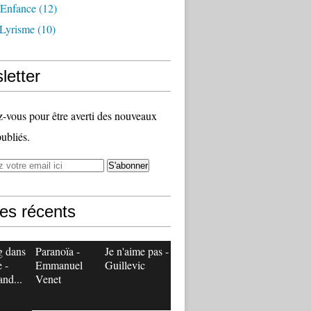
 Enfance
(12)
 Lyrisme
(10)
letter
vous pour être averti des nouveaux
publiés.
les récents
g dans
Paranoïa -
Je n'aime pas -
e -
Emmanuel
Guillevic
and...
Venet