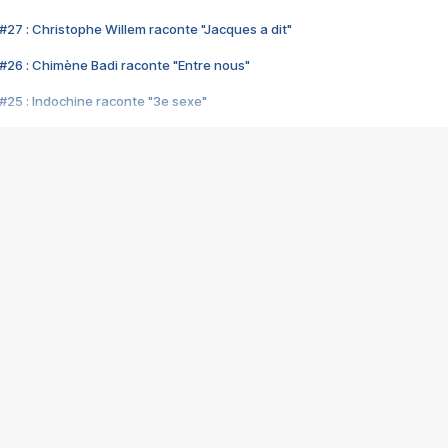
#27 : Christophe Willem raconte "Jacques a dit"
#26 : Chimène Badi raconte "Entre nous"
#25 : Indochine raconte "3e sexe"
#24 : Zaho raconte "C'est chelou"
#23 : Patrick Bruel raconte "Au café des délices"
#22 : Kyo raconte "Le chemin"
#21 : Nolwenn Leroy raconte "Cassé"
#20 : Patrick Hernandez raconte "Born to be alive"
#19 : Lorie raconte "Près de moi"
#18 : Michael Jones raconte "A nos actes manqués" (avec Jean-Jacque
#17 : Khaled raconte "Aïcha"
#16 : Corneille raconte "Parce qu'on vient de loin"