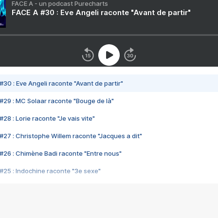
FACE A - un podcast Purecharts
FACE A #30 : Eve Angeli raconte "Avant de partir"
#30 : Eve Angeli raconte "Avant de partir"
#29 : MC Solaar raconte "Bouge de là"
28 : Lorie raconte "Je vais vite"
#27 : Christophe Willem raconte "Jacques a dit"
#26 : Chimène Badi raconte "Entre nous"
#25 : Indochine raconte "3e sexe"
#24 : Zaho raconte "C'est chelou"
#23 : Patrick Bruel raconte "Au café des délices"