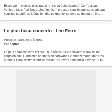
Et soudain - mais ce n'est pas une "vision éblouissante". Ce n'est pas
Venise... Mais Port-Nèze. Une "mnèse", presque sans image, sans tableau
sous les paupières. L'émotion dite poignante, comme au détour un être
autrefois chéri, non revu, soudain revu...
Le plus beau concerto - Léo Ferré
Publié le 04/01/2009 à 10:40
Par
sophie
Le plus beau concerto est celui que j'écris Sur les claviers jaloux de ton
corps ébloui Quand mes hautbois en caravanes Viennent mourir dans tes
jardins Et que m'offrant tant de festins Tes lèvres dansent la pavane Le plus
beau concerto est celui de ta...