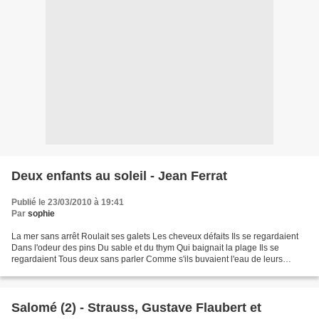
Deux enfants au soleil - Jean Ferrat
Publié le 23/03/2010 à 19:41
Par
sophie
La mer sans arrêt Roulait ses galets Les cheveux défaits Ils se regardaient
Dans l'odeur des pins Du sable et du thym Qui baignait la plage Ils se
regardaient Tous deux sans parler Comme s'ils buvaient l'eau de leurs
visages Et c'était comme si tout recommençait...
Salomé (2) - Strauss, Gustave Flaubert et