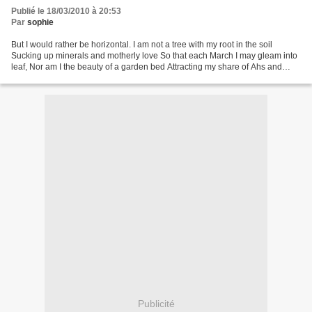
Publié le 18/03/2010 à 20:53
Par
sophie
But I would rather be horizontal. I am not a tree with my root in the soil
Sucking up minerals and motherly love So that each March I may gleam into
leaf, Nor am I the beauty of a garden bed Attracting my share of Ahs and
spectacularly painted, Unknowing...
Publicité