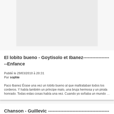
El lobito bueno - Goytisolo et Ibanez-----------------
--Enfance
Publié le 29/03/2010 à 20:31
Par
sophie
Paco Ibanez Érase una vez un lobito bueno al que maltrataban todos los
corderos. Y había también un príncipe malo, una bruja hermosa y un pirata
honrado. Todas estas cosas había una vez. Cuando yo soñaba un mundo al
revés. José Agustín Goytisolo Il était...
Chanson - Guillevic ----------------------------------------