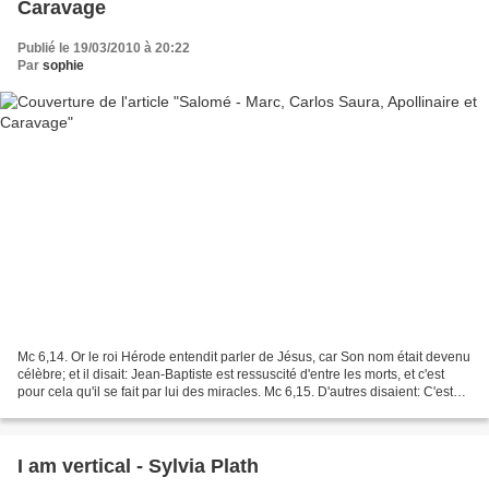
Caravage
Publié le 19/03/2010 à 20:22
Par
sophie
Mc 6,14. Or le roi Hérode entendit parler de Jésus, car Son nom était devenu
célèbre; et il disait: Jean-Baptiste est ressuscité d'entre les morts, et c'est
pour cela qu'il se fait par lui des miracles. Mc 6,15. D'autres disaient: C'est
Elie. D'autres...
I am vertical - Sylvia Plath