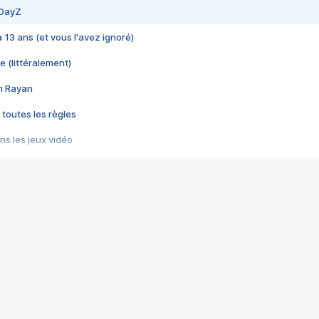
 DayZ
 a 13 ans (et vous l'avez ignoré)
e (littéralement)
im Rayan
 toutes les règles
s les jeux vidéo
us choquant de Rockstar ? - Le scandale BULLY
e plus moche de Steam
du RÊVE tourne au CAUCHEMAR
pendant 8 heures
it… à tort
umiliés par un jeu vidéo