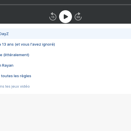
 DayZ
 a 13 ans (et vous l'avez ignoré)
e (littéralement)
im Rayan
 toutes les règles
s les jeux vidéo
us choquant de Rockstar ? - Le scandale BULLY
e plus moche de Steam
du RÊVE tourne au CAUCHEMAR
pendant 8 heures