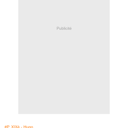
Publicité
#P. XIXè - Hugo