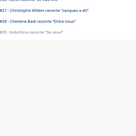
#27 : Christophe Willem raconte "Jacques a dit"
#26 : Chimène Badi raconte "Entre nous"
#25 : Indochine raconte "3e sexe"
#24 : Zaho raconte "C'est chelou"
#23 : Patrick Bruel raconte "Au café des délices"
#22 : Kyo raconte "Le chemin"
#21 : Nolwenn Leroy raconte "Cassé"
#20 : Patrick Hernandez raconte "Born to be alive"
#19 : Lorie raconte "Près de moi"
#18 : Michael Jones raconte "A nos actes manqués" (avec Jean-Jacque
#17 : Khaled raconte "Aïcha"
#16 : Corneille raconte "Parce qu'on vient de loin"