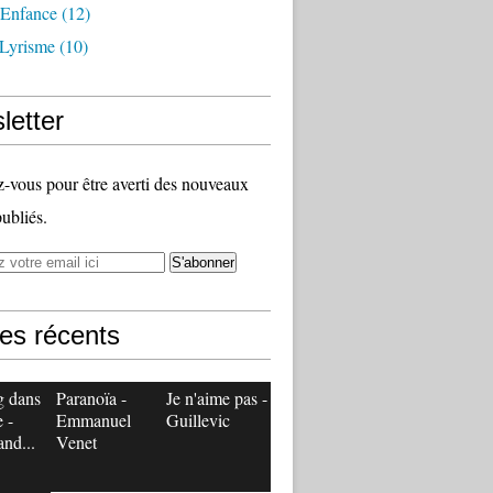
 Enfance
(12)
 Lyrisme
(10)
letter
vous pour être averti des nouveaux
publiés.
les récents
g dans
Paranoïa -
Je n'aime pas -
e -
Emmanuel
Guillevic
and...
Venet