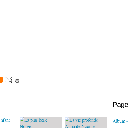
0
Page
Album -