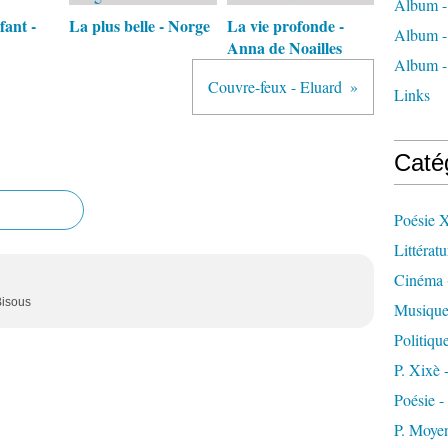
Album -
fant -
La plus belle - Norge
La vie profonde -
Album -
Anna de Noailles
Album -
Couvre-feux - Eluard
Links
Caté
Poésie 
Littératu
Cinéma
Bisous
Musiqu
Politiqu
P. Xixè
Poésie -
P. Moye