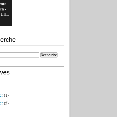
tème
en -
Ell...
erche
ives
er
(1)
er
(5)