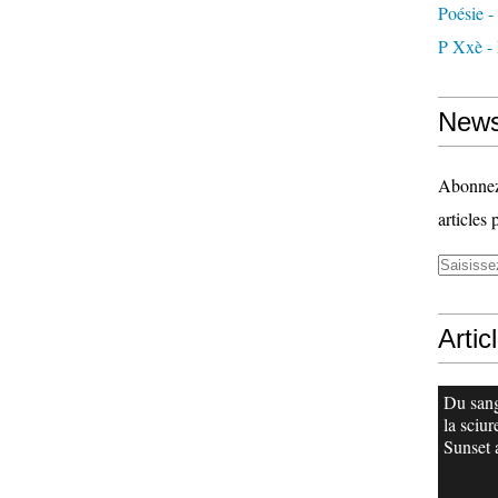
Poésie -
P Xxè -
News
Abonnez-
articles 
Artic
Du san
la sciur
Sunset 