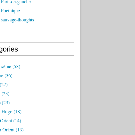
 Parti-de-gauche
 Poethique
 sauvage-thoughts
gories
Xxème
(58)
re
(36)
(27)
e
(23)
e
(23)
 - Hugo
(18)
 Orient
(14)
n Orient
(13)