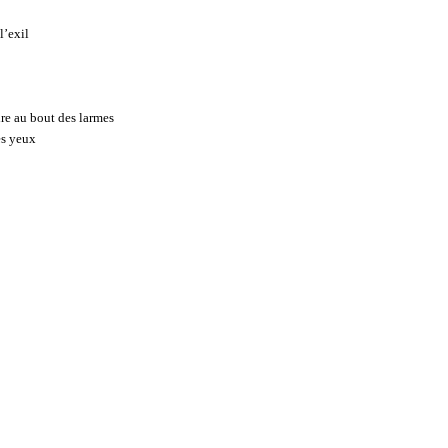
l’exil
ire au bout des larmes
es yeux