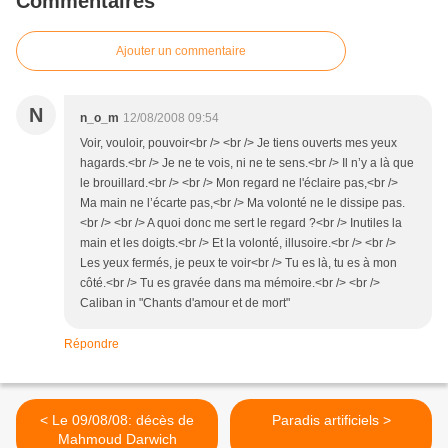
Commentaires
Ajouter un commentaire
N
n_o_m
12/08/2008 09:54
Voir, vouloir, pouvoir<br /> <br /> Je tiens ouverts mes yeux
hagards.<br /> Je ne te vois, ni ne te sens.<br /> Il n’y a là que
le brouillard.<br /> <br /> Mon regard ne l'éclaire pas,<br />
Ma main ne l’écarte pas,<br /> Ma volonté ne le dissipe pas.
<br /> <br /> A quoi donc me sert le regard ?<br /> Inutiles la
main et les doigts.<br /> Et la volonté, illusoire.<br /> <br />
Les yeux fermés, je peux te voir<br /> Tu es là, tu es à mon
côté.<br /> Tu es gravée dans ma mémoire.<br /> <br />
Caliban in "Chants d'amour et de mort"
Répondre
< Le 09/08/08: décès de
Paradis artificiels >
Mahmoud Darwich