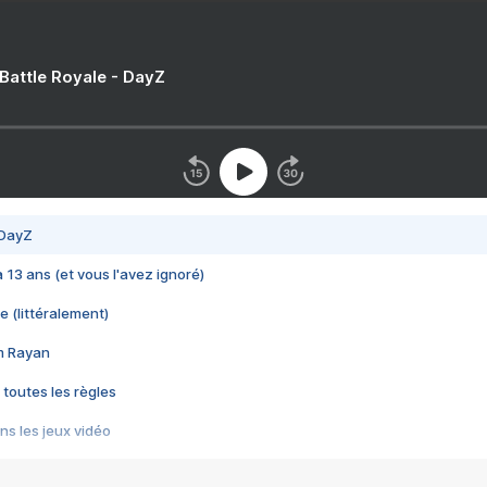
 Battle Royale - DayZ
 DayZ
 a 13 ans (et vous l'avez ignoré)
e (littéralement)
im Rayan
 toutes les règles
s les jeux vidéo
us choquant de Rockstar ? - Le scandale BULLY