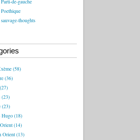
 Parti-de-gauche
 Poethique
 sauvage-thoughts
gories
Xxème
(58)
re
(36)
(27)
e
(23)
e
(23)
 - Hugo
(18)
 Orient
(14)
n Orient
(13)