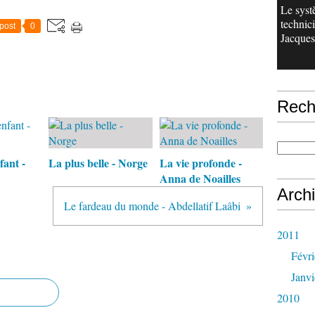
Le sys
technici
post
0
Jacques 
Rech
fant -
La plus belle - Norge
La vie profonde -
Anna de Noailles
Arch
Le fardeau du monde - Abdellatif Laâbi
2011
Févri
Janvi
2010