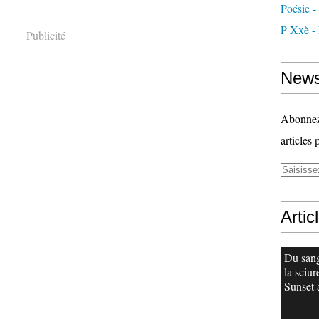
Poésie -
P Xxè -
Publicité
News
Abonnez-
articles 
Artic
Du san
la sciur
Sunset 