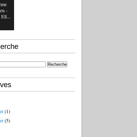
tème
en -
Ell...
erche
ives
er
(1)
er
(5)