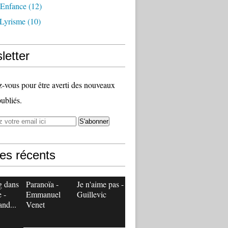
 Enfance
(12)
 Lyrisme
(10)
letter
vous pour être averti des nouveaux
publiés.
les récents
g dans
Paranoïa -
Je n'aime pas -
e -
Emmanuel
Guillevic
and...
Venet