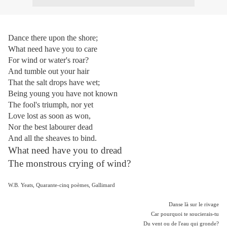
Dance there upon the shore;
What need have you to care
For wind or water's roar?
And tumble out your hair
That the salt drops have wet;
Being young you have not known
The fool's triumph, nor yet
Love lost as soon as won,
Nor the best labourer dead
And all the sheaves to bind.
What need have you to dread
The monstrous crying of wind?
W.B. Yeats, Quarante-cinq poèmes, Gallimard
Danse là sur le rivage
Car pourquoi te soucierais-tu
Du vent ou de l'eau qui gronde?