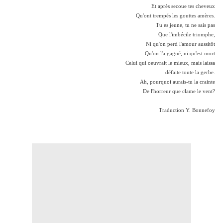
Et après secoue tes cheveux
Qu'ont trempés les gouttes amères.
Tu es jeune, tu ne sais pas
Que l'imbécile triomphe,
Ni qu'on perd l'amour aussitôt
Qu'on l'a gagné, ni qu'est mort
Celui qui oeuvrait le mieux, mais laissa
défaite toute la gerbe.
Ah, pourquoi aurais-tu la crainte
De l'horreur que clame le vent?
Traduction Y. Bonnefoy